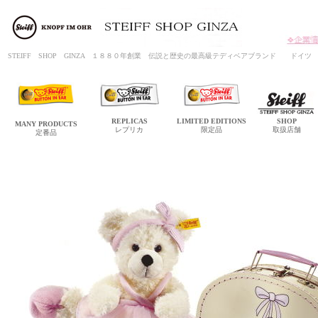
STEIFF SHOP GINZA １８８０年創業 伝説と歴史の最高級テディベアブランド ド
REPLICAS
LIMITED
EDITIONS
SHOP
MANY
PRODUCTS
レプリカ
限定品
取扱店舗
定番品