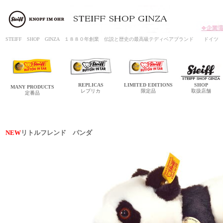
STEIFF SHOP GINZA １８８０年創業 伝説と歴史の最高級テディベアブランド ド
REPLICAS
LIMITED
EDITIONS
SHOP
MANY
PRODUCTS
レプリカ
限定品
取扱店舗
定番品
NEW
リトルフレンド パンダ