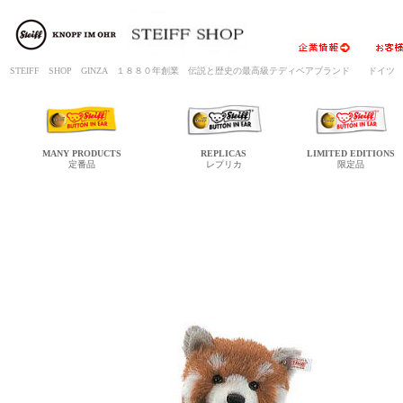
STEIFF SHOP GINZA １８８０年創業 伝説と歴史の最高級テディベアブランド ド
MANY
PRODUCTS
REPLICAS
LIMITED
EDITIONS
定番品
レプリカ
限定品