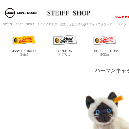
STEIFF SHOP GINZA １８８０年創業 伝説と歴史の最高級テディベアブランド ド
MANY
PRODUCTS
REPLICAS
LIMITED
EDITIONS
定番品
レプリカ
限定品
バーマンキャ