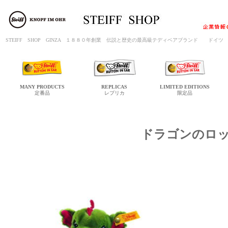
STEIFF SHOP GINZA １８８０年創業 伝説と歴史の最高級テディベアブランド ド
MANY
PRODUCTS
REPLICAS
LIMITED
EDITIONS
定番品
レプリカ
限定品
ドラゴンのロ