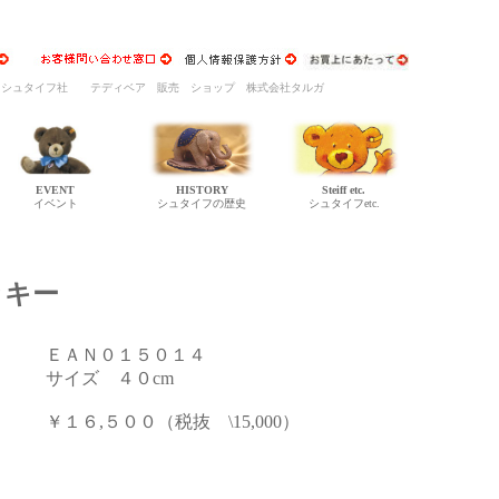
イツ シュタイフ社 テディベア 販売 ショップ 株式会社タルガ
EVENT
HISTORY
Steiff etc.
イベント
シュタイフの歴史
シュタイフetc.
ッキー
ＥＡＮ０１５０１４
サイズ ４０cm
￥１６,５００（税抜 \15,000）