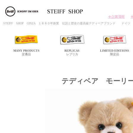
STEIFF SHOP GINZA １８８０年創業 伝説と歴史の最高級テディベアブランド ド
MANY
PRODUCTS
REPLICAS
LIMITED
EDITIONS
定番品
レプリカ
限定品
テディベア モーリ