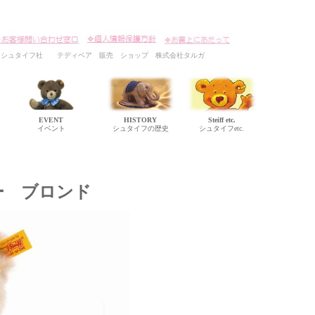
イツ シュタイフ社 テディベア 販売 ショップ 株式会社タルガ
EVENT
HISTORY
Steiff etc.
イベント
シュタイフの歴史
シュタイフetc.
ー ブロンド