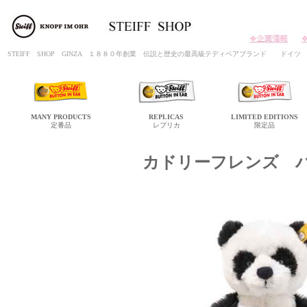
STEIFF SHOP GINZA １８８０年創業 伝説と歴史の最高級テディベアブランド ド
MANY
PRODUCTS
REPLICAS
LIMITED
EDITIONS
定番品
レプリカ
限定品
カドリーフレンズ 