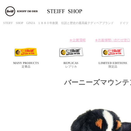
STEIFF SHOP GINZA １８８０年創業 伝説と歴史の最高級テディベアブランド ド
MANY
PRODUCTS
REPLICAS
LIMITED
EDITIONS
定番品
レプリカ
限定品
バーニーズマウンテ