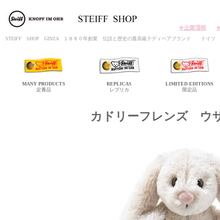
STEIFF SHOP GINZA １８８０年創業 伝説と歴史の最高級テディベアブランド ド
MANY
PRODUCTS
REPLICAS
LIMITED
EDITIONS
定番品
レプリカ
限定品
カドリーフレンズ ウ