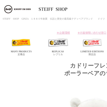
STEIFF SHOP GINZA １８８０年創業 伝説と歴史の最高級テディベアブランド ド
MANY
PRODUCTS
REPLICAS
LIMITED
EDITIONS
定番品
レプリカ
限定品
カドリーフレ
ポーラーベアの