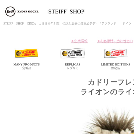
STEIFF SHOP GINZA １８８０年創業 伝説と歴史の最高級テディベアブランド ド
MANY
PRODUCTS
REPLICAS
LIMITED
EDITIONS
定番品
レプリカ
限定品
カドリーフレ
ライオンのライ