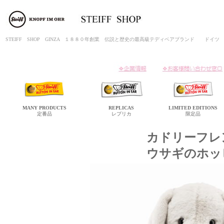
STEIFF SHOP GINZA １８８０年創業 伝説と歴史の最高級テディベアブランド ド
MANY
PRODUCTS
REPLICAS
LIMITED
EDITIONS
定番品
レプリカ
限定品
カドリーフレ
ウサギのホッ