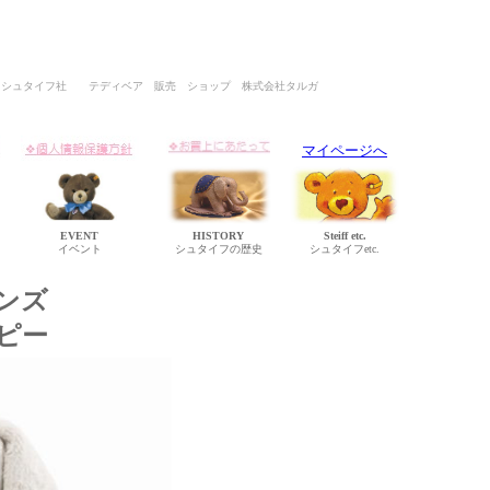
イツ シュタイフ社 テディベア 販売 ショップ 株式会社タルガ
マイページへ
EVENT
HISTORY
Steiff etc.
イベント
シュタイフの歴史
シュタイフetc.
ンズ
ピー