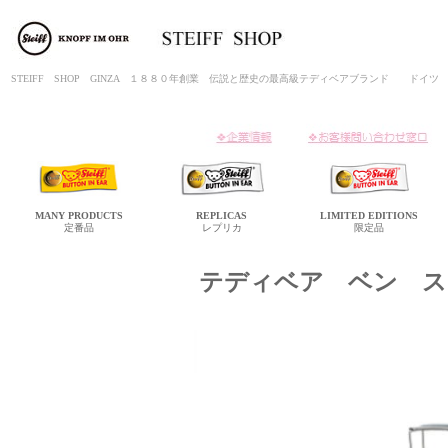
STEIFF SHOP GINZA １８８０年創業 伝説と歴史の最高級テディベアブランド ド
MANY
PRODUCTS
REPLICAS
LIMITED
EDITIONS
定番品
レプリカ
限定品
テディベア ベン ス