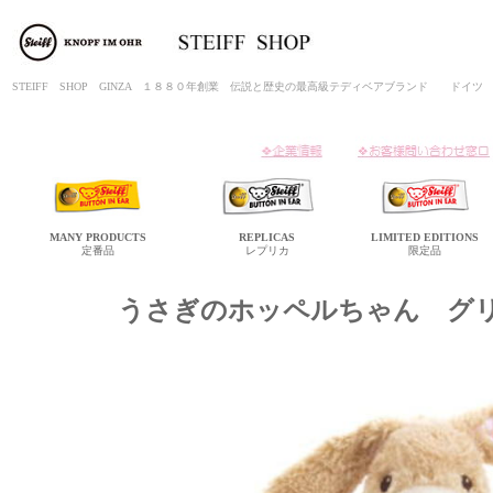
STEIFF SHOP GINZA １８８０年創業 伝説と歴史の最高級テディベアブランド ド
MANY
PRODUCTS
REPLICAS
LIMITED
EDITIONS
定番品
レプリカ
限定品
うさぎのホッペルちゃん グ