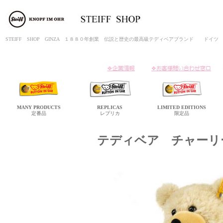
STEIFF SHOP GINZA １８８０年創業 伝説と歴史の最高級テディベアブランド ド
MANY
PRODUCTS
REPLICAS
LIMITED
EDITIONS
定番品
レプリカ
限定品
テディベア チャーリ