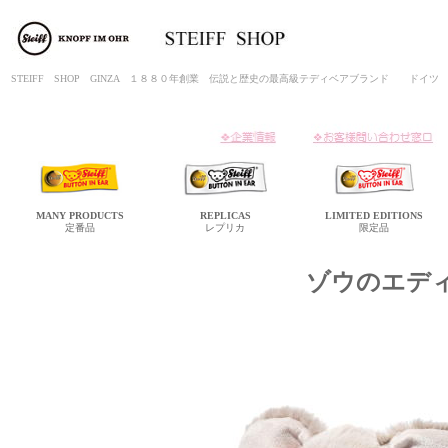
STEIFF SHOP GINZA １８８０年創業 伝説と歴史の最高級テディベアブランド ド
MANY
PRODUCTS
REPLICAS
LIMITED
EDITIONS
定番品
レプリカ
限定品
ゾウのエデ