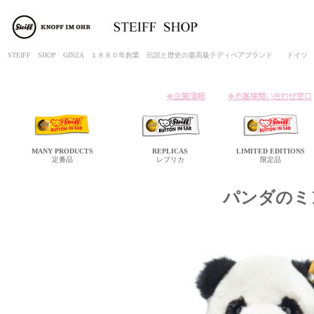
STEIFF SHOP GINZA １８８０年創業 伝説と歴史の最高級テディベアブランド ド
MANY
PRODUCTS
REPLICAS
LIMITED
EDITIONS
定番品
レプリカ
限定品
パンダのミ