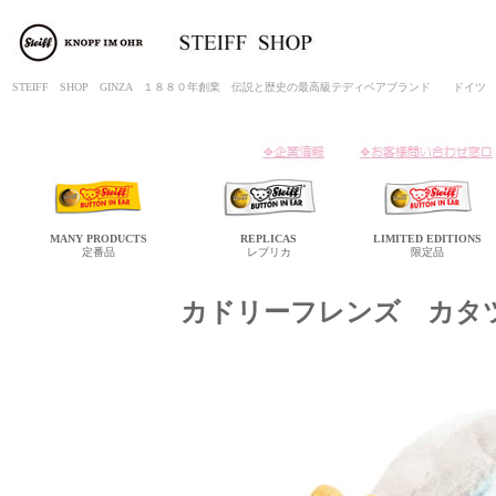
STEIFF SHOP GINZA １８８０年創業 伝説と歴史の最高級テディベアブランド ド
MANY
PRODUCTS
REPLICAS
LIMITED
EDITIONS
定番品
レプリカ
限定品
カドリーフレンズ カタ