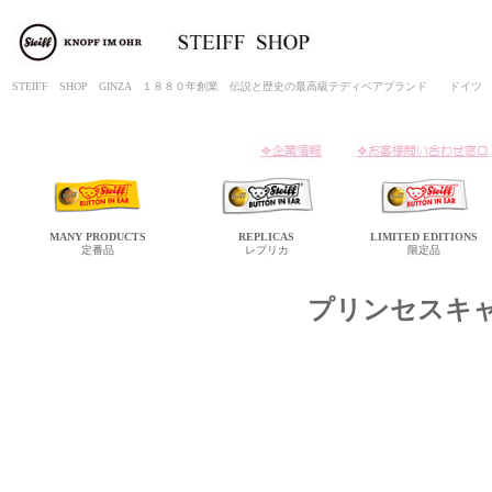
STEIFF SHOP GINZA １８８０年創業 伝説と歴史の最高級テディベアブランド ド
MANY
PRODUCTS
REPLICAS
LIMITED
EDITIONS
定番品
レプリカ
限定品
プリンセスキ