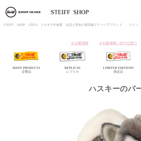
STEIFF SHOP GINZA １８８０年創業 伝説と歴史の最高級テディベアブランド ド
MANY
PRODUCTS
REPLICAS
LIMITED
EDITIONS
定番品
レプリカ
限定品
ハスキーのバ