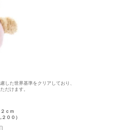
配慮した世界基準をクリアしており、
いただけます。
 １２ｃｍ
,２００）