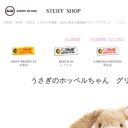
STEIFF SHOP GINZA １８８０年創業 伝説と歴史の最高級テディベアブランド ド
MANY
PRODUCTS
REPLICAS
LIMITED
EDITIONS
定番品
レプリカ
限定品
うさぎのホッペルちゃん グ