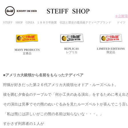
STEIFF SHOP GINZA １８８０年創業 伝説と歴史の最高級テディベアブランド ド
REPLICAS
LIMITED
EDITIONS
MANY
PRODUCTS
レプリカ
限定品
定番品
■
アメリカ大統領から名前をもらったテディベア
狩猟が好きだった第２６代アメリカ大統領セオドア・ルーズベルト。
彼を囲む夕食会のテーブルで「何か工夫のある演出」をするために考え出
その演出は見事でその熊のぬいぐるみを見たルーズベルトが喜んでこう言
「私は熊には詳しいがこの熊の名前は知らないな・・・。」
すかさず列席者の１人が