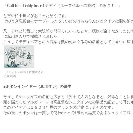
「
Call him Teddy bear!!
テディ（ルーズベルトの愛称）の熊さ！！」
と言い拍手喝采がおこったそうです。
そのとき晩餐会のテーブルにのっていたのはもちろんシュタイフ社製の熊
又、それと前後して大統領が熊狩りにいったとき、獲物が全くなかったに
に風刺画入りで掲載されました。
こうしてテディベアという言葉は熊のぬいぐるみの名前として世界中に広
ワシントンポストに掲載され
た風刺画
■
ボタンインイヤー（耳ボタン）の誕生
そうしてシュタイフの名前も広まり世界中で人気となると、残念なことに
頭を悩ましたマルガレーテは高品質なシュタイフ社の製品の証として耳に
このアイデアは１９０４年甥のフランツの発案によるものです。
その後このボタンは一貫して使われつづけ最高高品質であるシュタイフ製